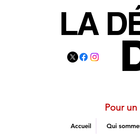
LA D
LA D
Coalition nat
Pour un 
Accueil
Qui somme