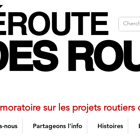
ÉROUTE
ÉROUTE
DES RO
DES RO
ionale pour les alternatives a
moratoire sur les projets routiers
s-nous
Partageons l'info
Histoires