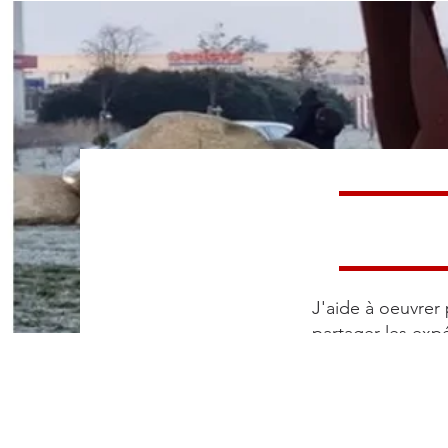
J'aide à oeuvrer 
partager les exp
tout routier.​ L’a
nationale la Dér