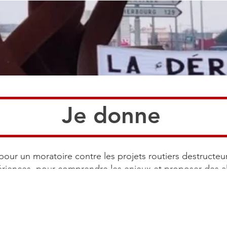
Je donne
pour un moratoire contre les projets routiers destructeu
ériences, pour comprendre les enjeux et proposer des al
ssociation Agaric des Trottoirs porte les actions de la coal
oute des Routes.