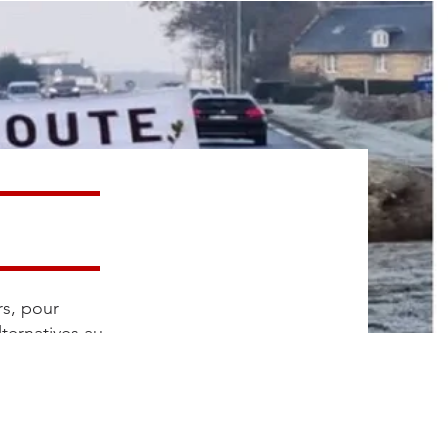
rs, pour
ternatives au
ition