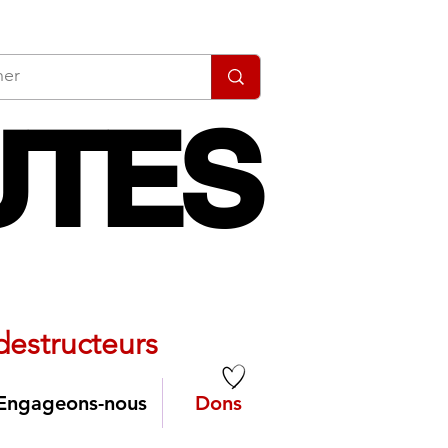
UTES
UTES
u tout routier
 destructeurs
Engageons-nous
Dons