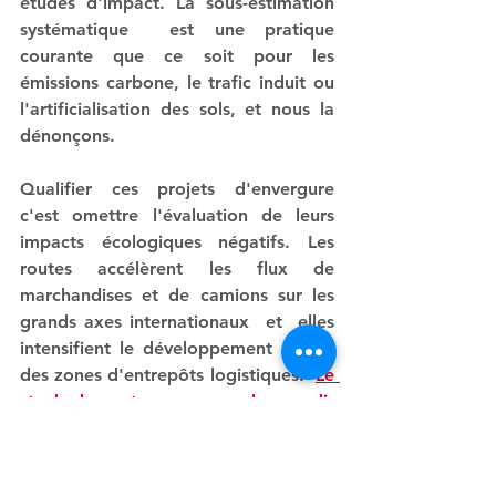
études d'impact. 
La sous-estimation  
systématique  est une pratique 
courante que ce soit pour les 
émissions carbone, le trafic induit ou 
l'artificialisation des sols, et nous la 
dénonçons.
Qualifier ces projets d'envergure 
c'est omettre l'évaluation de leurs 
impacts écologiques négatifs. 
Les 
routes accélèrent les flux de 
marchandises et de camions sur les 
grands axes internationaux  et  elles 
intensifient le développement rapide 
des zones d'entrepôts logistiques.  
Le 
stock de routes ne cesse de grandir
et nos ressources naturelles 
s'épuisent.
Les
 projets routiers  ne  sont pas 