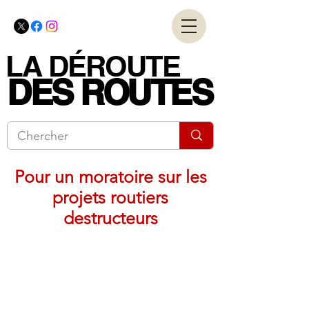
LA DÉROUTE
LA DÉROUTE
DES ROUTES
DES ROUTES
Pour un moratoire sur les
projets routiers
destructeurs
Coalition nationale
pour les alternatives