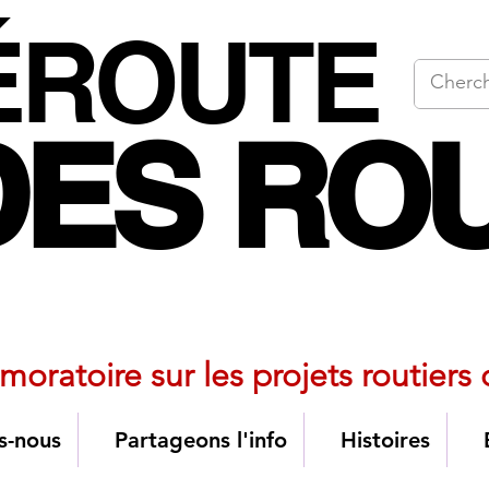
ÉROUTE
ÉROUTE
DES RO
DES RO
ionale pour les alternatives a
moratoire sur les projets routiers
s-nous
Partageons l'info
Histoires