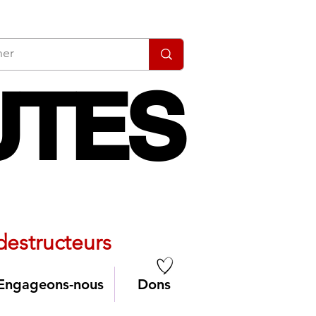
UTES
UTES
u tout routier
 destructeurs
Engageons-nous
Dons