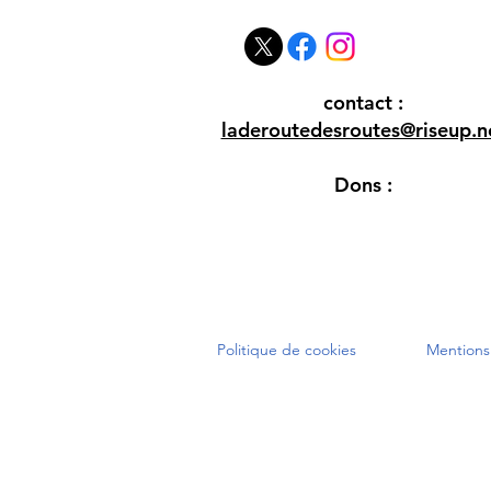
contact :
laderoutedesroutes@riseup.n
Dons :
Politique de cookies
Mentions