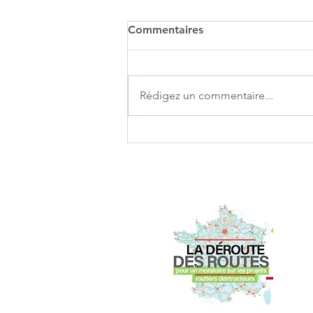
Commentaires
Rédigez un commentaire...
VICTOIRE à Saint-Péray, en
Ardèche. POUR DES
ALTERNATIVES AU TOUT-
ROUTIER