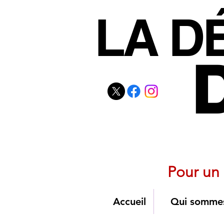
LA D
LA D
Coalition nat
Pour un 
Accueil
Qui somme