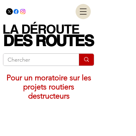
LA DÉROUTE
LA DÉROUTE
DES ROUTES
DES ROUTES
Pour un moratoire sur les
projets routiers
destructeurs
Coalition nationale
pour les alternatives