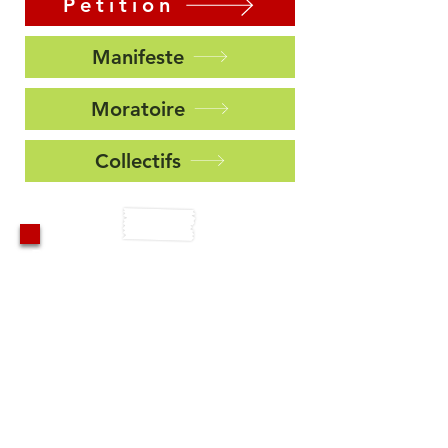
Pétition
Manifeste
Moratoire
Collectifs
Pour aider la coalition vous
pouvez signer notre
pétition, vous inscrire à la
newsletter, faire un don, ...
ou tout simplement
imprimer notre KIT
COMMUNICATION
comprenant un flyer avec au