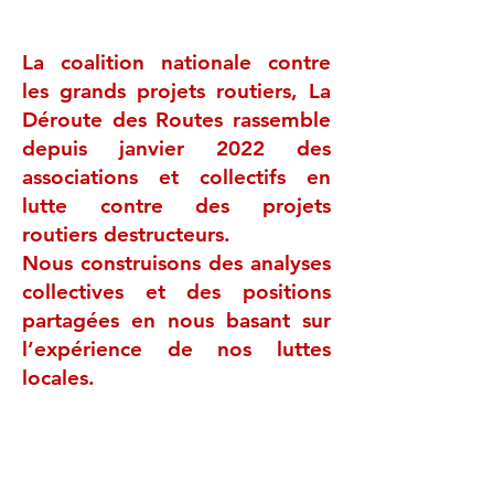
rassemblement était organisé à l’appel
de la Colère des Sans Trains et
La coalition nationale contre
associé à la campagne "Moins de
les grands projets routiers, La
Routes et Plus de Trains". Les
Déroute des Routes rassemble
participants à ce rassemblement,
depuis janvier 2022 des
citoyens, élus, organisations
associatives et syndicales se sont
associations et collectifs en
employés à reconstituer l'étoile ferr
lutte contre des projets
routiers destructeurs.
Nous construisons des analyses
collectives et des positions
partagées en nous basant sur
l’expérience de nos luttes
locales.