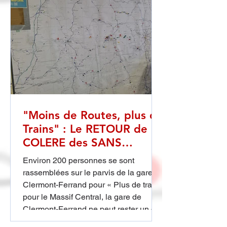
annulé les autorisations
environnementales du projet. Cette
décision a été contestée et depuis les
travaux ont repris malgré de nombreux
recours juridiques et de nombreuses c
"Moins de Routes, plus de
Trains" : Le RETOUR de la
COLERE des SANS
TRAINS (30 mai 2026)
Environ 200 personnes se sont
rassemblées sur le parvis de la gare de
Clermont-Ferrand pour « Plus de trains
pour le Massif Central, la gare de
Clermont-Ferrand ne peut rester un cul
de sac ferroviaire ! ». Ce