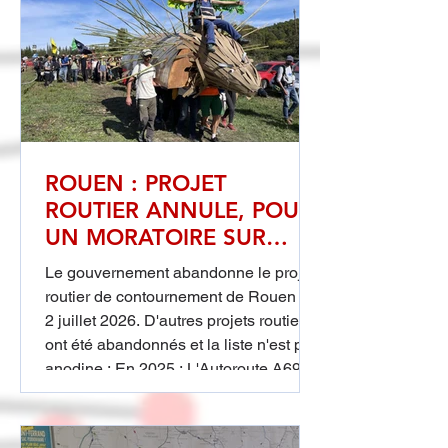
de Saint-Péray. Le préfet de l'Ardèche
est enjoint par le tribunal de mettre en
demeure la Communauté des C
ROUEN : PROJET
ROUTIER ANNULE, POUR
UN MORATOIRE SUR
TOUS LES PROJETS
Le gouvernement abandonne le projet
ROUTIERS
routier de contournement de Rouen le
2 juillet 2026. D'autres projets routiers
ont été abandonnés et la liste n'est pas
anodine : En 2025 : L'Autoroute A69
(Castres-Toulouse) a connu un temps
d'arrêt majeur en mars 2025. Motif : Le
tribunal administratif de Toulouse a