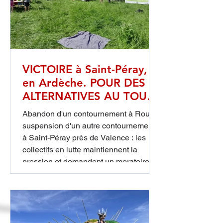
VICTOIRE à Saint-Péray,
en Ardèche. POUR DES
ALTERNATIVES AU TOUT-
ROUTIER
Abandon d'un contournement à Rouen,
suspension d'un autre contournement
à Saint-Péray près de Valence : les
collectifs en lutte maintiennent la
pression et demandent un moratoire
sur les projets routiers, petits ou grands
Le collectif pour les Alternatives de
Saint-Péray explique "Le tribunal
administratif de Lyon dans sa décision
du 9 juillet 2026 suspend la déviation