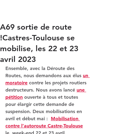
au tout routier
A69 sortie de route
!Castres-Toulouse se
mobilise, les 22 et 23
avril 2023
Ensemble, avec la Déroute des 
Routes
, nous demandons aux élus 
un 
moratoire
 contre les projets routiers 
destructeurs
. Nous avons lancé 
une 
pétition
 ouverte à tous et toutes 
pour élargir cette demande de 
suspension. Deux mobilisations en 
avril et début mai :  
Mobilisation 
contre l’autoroute Castre-Toulouse
le
 week-end 22 et 23 avril. 