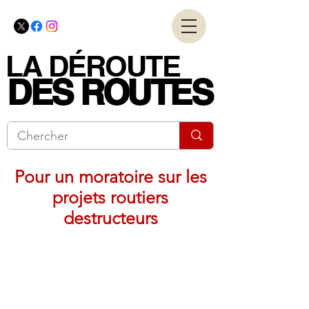
LA DÉROUTE
LA DÉROUTE
DES ROUTES
DES ROUTES
Pour un moratoire sur les
projets routiers
destructeurs
Coalition nationale
pour les alternatives