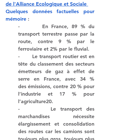
de l'Alliance Ecologique et Sociale 
Quelques données factuelles pour 
mémoire 
:
-       E
n France, 89 % du 
transport terrestre passe par la 
route,
 contre 9 % par le 
ferroviaire et 2% par le fluvial. 
-       L
e transport routier est en 
tête du classement des secteurs 
émetteurs de gaz à effet de 
serre en France
, avec 34 % 
des émissions, contre 20 % pour 
l’industrie et 17 % pour 
l’agriculture20.
-       
Le transport des 
marchandises nécessite 
élargissement et consolidation 
des routes 
car les camions sont 
toujours plus gros, toujours plus 