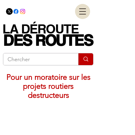
LA DÉROUTE
LA DÉROUTE
DES ROUTES
DES ROUTES
Pour un moratoire sur les
projets routiers
destructeurs
Coalition nationale
pour les alternatives