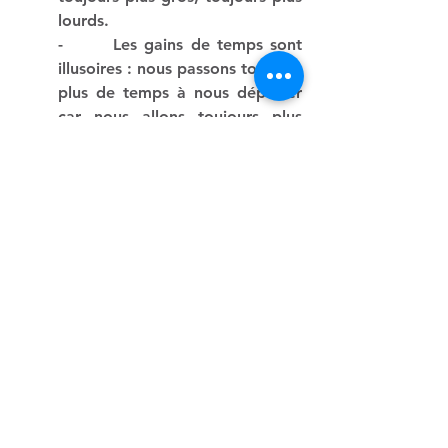
lourds. 
-       
Les gains de temps sont 
illusoires : nous passons toujours 
plus de temps à nous déplacer 
car nous allons toujours plus 
loin.
-       
Avec les routes, viennent 
les zones logistiques et 
commerciales et la 
métropolisation de nos modes 
de
 vie.
-       
Arrêter de construire de 
nouvelles routes, c’est 
économiser des milliards 
d’argent public. 
Les 
200 projets 
routiers ont un coût cumulé 
compris entre 13 et 20 milliards 
d’euros d’argent public. 
A cela 